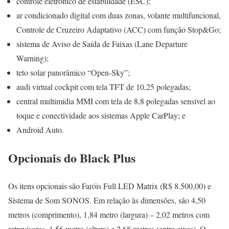
controle eletrônico de estabilidade (ESC);
ar condicionado digital com duas zonas, volante multifuncional,
Controle de Cruzeiro Adaptativo (ACC) com função Stop&Go;
sistema de Aviso de Saída de Faixas (Lane Departure
Warning);
teto solar panorâmico “Open-Sky”;
audi virtual cockpit com tela TFT de 10,25 polegadas;
central multimídia MMI com tela de 8,8 polegadas sensível ao
toque e conectividade aos sistemas Apple CarPlay; e
Android Auto.
Opcionais do Black Plus
Os itens opcionais são Faróis Full LED Matrix (R$ 8.500,00) e
Sistema de Som SONOS. Em relação às dimensões, são 4,50
metros (comprimento), 1,84 metro (largura) – 2,02 metros com
retrovisores, 1,56 metro (altura) e 2,68 metros (entre eixos). O