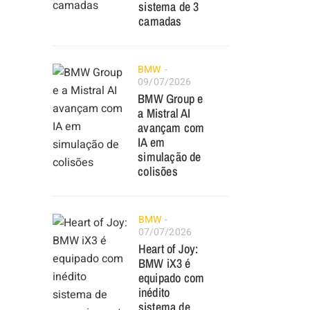
sistema de 3
camadas
BMW
09/07/2026
BMW Group e
a Mistral AI
avançam com
IA em
simulação de
colisões
BMW
07/07/2026
Heart of Joy:
BMW iX3 é
equipado com
inédito
sistema de