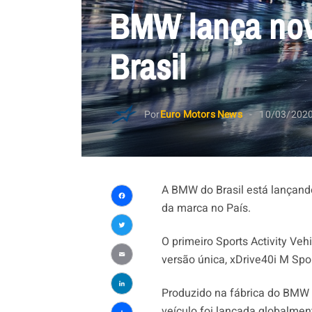
BMW lança nov
Brasil
Por
Euro Motors News
10/03/202
A BMW do Brasil está lançand
da marca no País.
Facebook
Twitter
O primeiro Sports Activity V
versão única, xDrive40i M Spor
Email
Produzido na fábrica do BMW 
LinkedIn
veículo foi lançada globalme