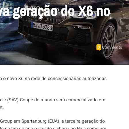
a geração do X6 no
0
0
Comments
o o novo X6 na rede de concessionárias autorizadas
ehicle (SAV) Coupé do mundo será comercializado em
t.
Group em Spartanburg (EUA), a terceira geração do
nte no fim do ano passado e chega ao País como um