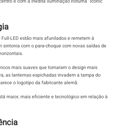
centro e com a inédita iluminação noturna “Iconic
gia
is Full-LED estão mais afunilados e remetem à
em sintonia com o para-choque com novas saídas de
orizontais.
vincos mais suaves que tornaram o design mais
ira, as lanternas espichadas invadem a tampa do
arece o logotipo da fabricante alemã.
á maior, mais eficiente e tecnológico em relação à
ência