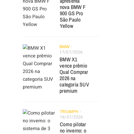
apresenta
nova BMW F
900 GS Pro
São Paulo
Yellow
BMW
17/07/2026
BMW X1
vence prêmio
Qual Comprar
2026 na
categoria SUV
premium
TRIUMPH
16/07/2026
Como pilotar
no inverno: o