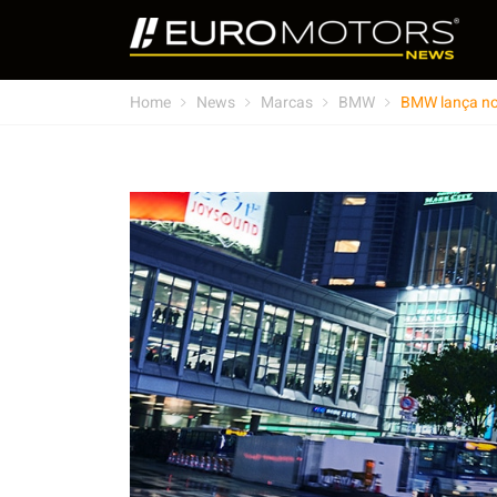
Home
News
Marcas
BMW
BMW lança no