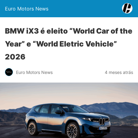
Euro Motors News
BMW iX3 é eleito “World Car of the
Year” e “World Eletric Vehicle”
2026
Euro Motors News
4 meses atrás