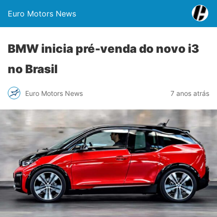
Euro Motors News
BMW inicia pré-venda do novo i3
no Brasil
Euro Motors News
7 anos atrás