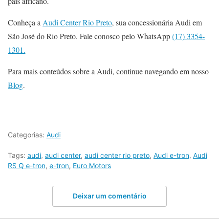
país africano.
Conheça a
Audi Center Rio Preto
, sua concessionária Audi em
São José do Rio Preto. Fale conosco pelo WhatsApp
(17) 3354-
1301.
Para mais conteúdos sobre a Audi, continue navegando em nosso
Blog
.
Categorias:
Audi
Tags:
audi
,
audi center
,
audi center rio preto
,
Audi e-tron
,
Audi
RS Q e-tron
,
e-tron
,
Euro Motors
Deixar um comentário