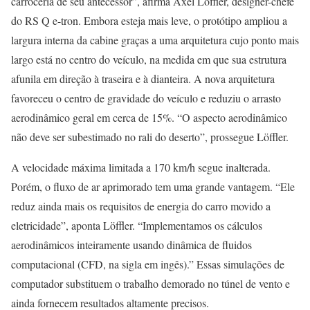
carroceria de seu antecessor”, afirma Axel Löffler, designer-chefe
do RS Q e-tron. Embora esteja mais leve, o protótipo ampliou a
largura interna da cabine graças a uma arquitetura cujo ponto mais
largo está no centro do veículo, na medida em que sua estrutura
afunila em direção à traseira e à dianteira. A nova arquitetura
favoreceu o centro de gravidade do veículo e reduziu o arrasto
aerodinâmico geral em cerca de 15%. “O aspecto aerodinâmico
não deve ser subestimado no rali do deserto”, prossegue Löffler.
A velocidade máxima limitada a 170 km/h segue inalterada.
Porém, o fluxo de ar aprimorado tem uma grande vantagem. “Ele
reduz ainda mais os requisitos de energia do carro movido a
eletricidade”, aponta Löffler. “Implementamos os cálculos
aerodinâmicos inteiramente usando dinâmica de fluidos
computacional (CFD, na sigla em ingês).” Essas simulações de
computador substituem o trabalho demorado no túnel de vento e
ainda fornecem resultados altamente precisos.