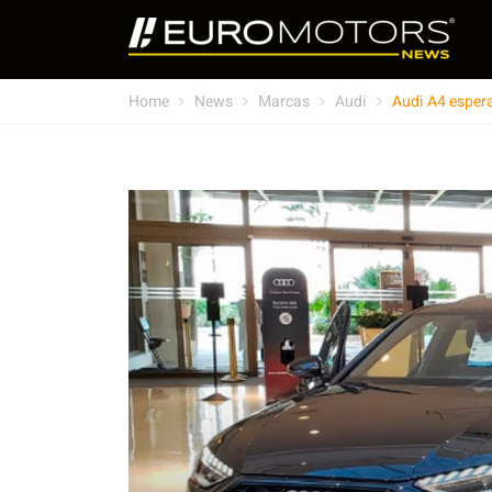
Home
News
Marcas
Audi
Audi A4 esper