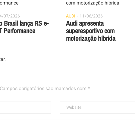
4/07/2026
AUDI
11/06/2026
o Brasil lança RS e-
Audi apresenta
T Performance
superesportivo com
motorização híbrida
ar.
Campos obrigatórios são marcados com
*