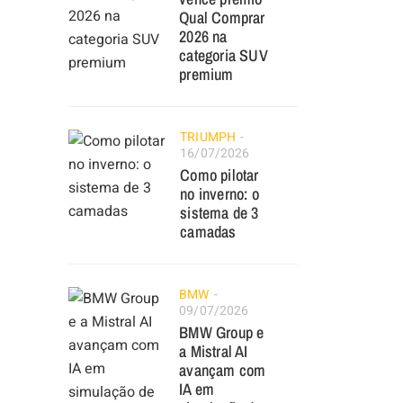
Qual Comprar
2026 na
categoria SUV
premium
TRIUMPH
16/07/2026
Como pilotar
no inverno: o
sistema de 3
camadas
BMW
09/07/2026
BMW Group e
a Mistral AI
avançam com
IA em