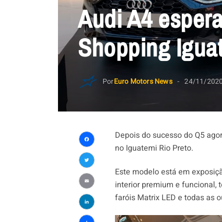
Audi A4 espera
Shopping Iguat
Por
Euro Motors News
24/11/202
Depois do sucesso do Q5 ago
no Iguatemi Rio Preto.
Facebook
Twitter
Este modelo está em exposiçã
interior premium e funcional, 
Email
faróis Matrix LED e todas as 
LinkedIn