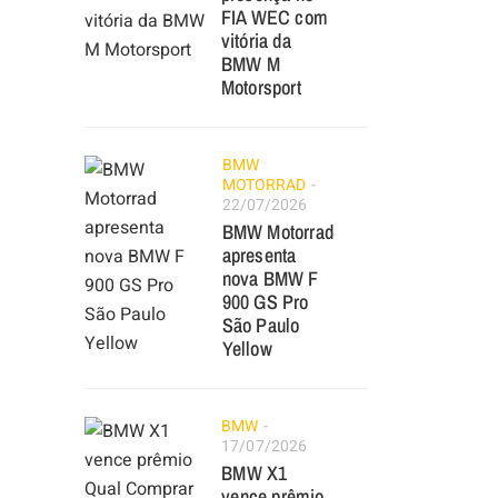
FIA WEC com
vitória da
BMW M
Motorsport
BMW
MOTORRAD
22/07/2026
BMW Motorrad
apresenta
nova BMW F
900 GS Pro
São Paulo
Yellow
BMW
17/07/2026
BMW X1
vence prêmio