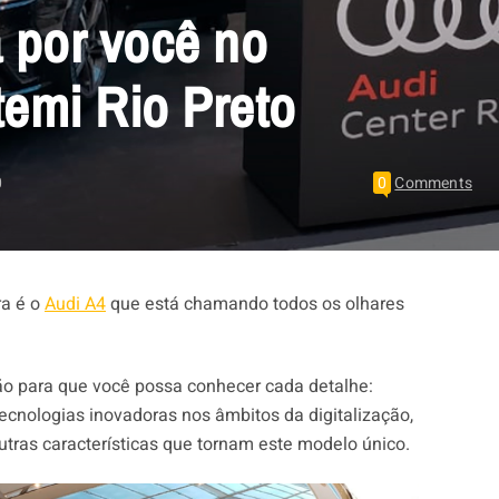
 por você no
emi Rio Preto
0
0
Comments
ra é o
Audi A4
que está chamando todos os olhares
o para que você possa conhecer cada detalhe:
tecnologias inovadoras nos âmbitos da digitalização,
outras características que tornam este modelo único.