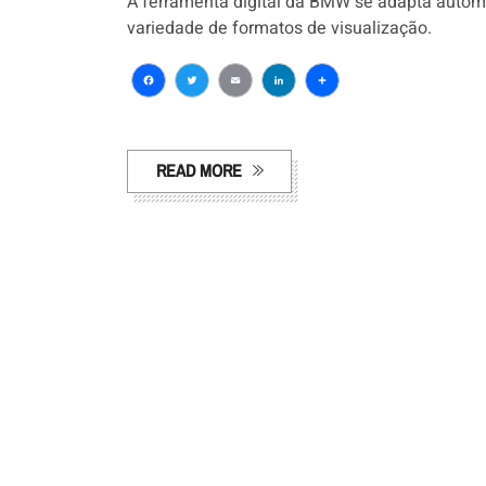
A ferramenta digital da BMW se adapta automa
variedade de formatos de visualização.
Facebook
Twitter
Email
LinkedIn
Share
READ MORE