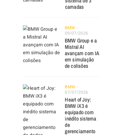
sistema de 3
camadas
BMW
09/07/2026
BMW Group e a
Mistral AI
avançam com IA
em simulação
de colisões
BMW
07/07/2026
Heart of Joy:
BMW iX3 é
equipado com
inédito sistema
de
gerenciamento