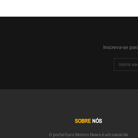
Inscreva-se par
SOBRE
NÓS
O portal Euro Motors News é um canal de