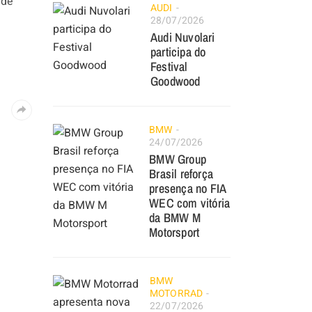
nde
AUDI
28/07/2026
Audi Nuvolari
participa do
Festival
Goodwood
BMW
24/07/2026
BMW Group
Brasil reforça
presença no FIA
WEC com vitória
da BMW M
Motorsport
BMW
MOTORRAD
22/07/2026