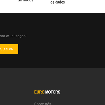
de dados
uma atualização!
NSCREVA
EURO
MOTORS
Sobre nós