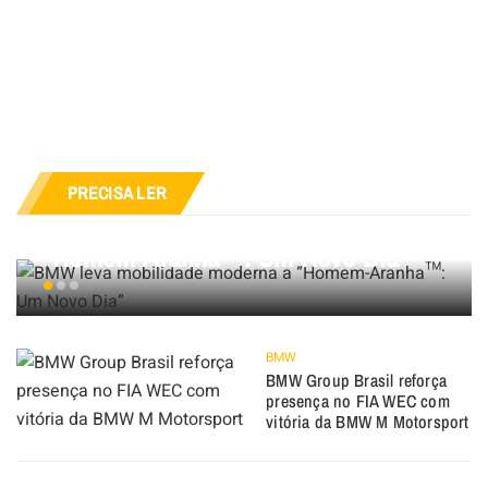
BMW
PRECISA LER
BMW leva mobilidade moderna a
“Homem-Aranha™: Um Novo Dia”
BMW
BMW Group Brasil reforça
presença no FIA WEC com
vitória da BMW M Motorsport