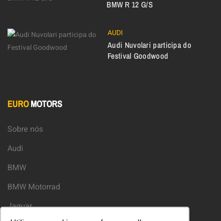
BMW R 12 G/S
AUDI
Audi Nuvolari participa do
Festival Goodwood
EURO
MOTORS
Sobre nós
Audi
BMW
BMW Motorrad
Jaguar