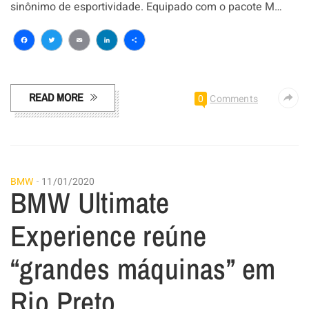
sinônimo de esportividade. Equipado com o pacote M…
Facebook
Twitter
Email
LinkedIn
Share
READ MORE
0
Comments
BMW
11/01/2020
BMW Ultimate
Experience reúne
“grandes máquinas” em
Rio Preto